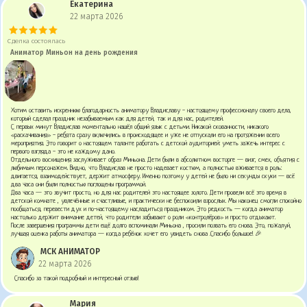
Екатерина
22 марта 2026
Сделка состоялась
Аниматор Миньон на день рождения
Хотим оставить искреннюю благодарность аниматору Владиславу - настоящему профессионалу своего дела,
который сделал праздник незабываемым как для детей, так и для нас, родителей.
С первых минут Владислав моментально нашёл общий язык с детьми. Никакой скованности, никакого
«раскачивания» - ребята сразу включились в происходящее и уже не отпускали его на протяжении всего
мероприятия. Это говорит о настоящем таланте работать с детской аудиторией: уметь зажечь интерес с
первого взгляда - это не каждому дано.
Отдельного восхищения заслуживает образ Миньона. Дети были в абсолютном восторге — визг, смех, объятия с
любимым персонажем. Видно, что Владислав не просто надевает костюм, а полностью вживается в роль:
двигается, взаимодействует, держит атмосферу. Именно поэтому у детей не было ни секунды скуки — всё
два часа они были полностью поглощены программой.
Два часа — это звучит просто, но для нас родителей это настоящее золото. Дети провели всё это время в
детской комнате , увлечённые и счастливые, и практически не беспокоили взрослых. Мы наконец смогли спокойно
пообщаться, перевести дух и по-настоящему насладиться праздником. Это редкость — когда аниматор
настолько держит внимание детей, что родители забывают о роли «контролёров» и просто отдыхают.
После завершения программы дети ещё долго вспоминали Миньона , просили позвать его снова. Это, пожалуй,
лучшая оценка работы аниматора — когда ребёнок хочет его увидеть снова .Спасибо большое! 🎉
МСК АНИМАТОР
22 марта 2026
Спасибо за такой подробный и интересный отзыв!
Мария