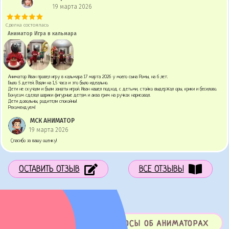
19 марта 2026
Сделка состоялась
Аниматор Игра в кальмара
Аниматор Иван провел игру в кальмара 17 марта 2026 у моего сына Ромы, на 6 лет.
Было 5 детей. Взяли на 1,5 часа и это было идеально.
Дети не скучали и были заняты игрой. Иван нашел подход с детьми, стойко выдержал оры, крики и бесилово.
Бонусом сделал шарики фигурные детям и аква грим на ручках нарисовал.
Дети довольны, родители спокойны!
Рекомендуем!
МСК АНИМАТОР
19 марта 2026
Спасибо за вашу оценку!
ОСТАВИТЬ ОТЗЫВ
ВСЕ ОТЗЫВЫ
ЧАСТО ЗАДАВАЕМЫЕ ВОПРОСЫ ОБ АНИМАТОРАХ