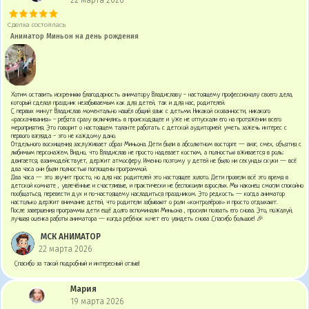
22 марта 2026
Сделка состоялась
Аниматор Миньон на день рождения
Хотим оставить искреннюю благодарность аниматору Владиславу - настоящему профессионалу своего дела,
который сделал праздник незабываемым как для детей, так и для нас, родителей.
С первых минут Владислав моментально нашёл общий язык с детьми. Никакой скованности, никакого
«раскачивания» - ребята сразу включились в происходящее и уже не отпускали его на протяжении всего
мероприятия. Это говорит о настоящем таланте работать с детской аудиторией: уметь зажечь интерес с
первого взгляда - это не каждому дано.
Отдельного восхищения заслуживает образ Миньона. Дети были в абсолютном восторге — визг, смех, объятия с
любимым персонажем. Видно, что Владислав не просто надевает костюм, а полностью вживается в роль:
двигается, взаимодействует, держит атмосферу. Именно поэтому у детей не было ни секунды скуки — всё
два часа они были полностью поглощены программой.
Два часа — это звучит просто, но для нас родителей это настоящее золото. Дети провели всё это время в
детской комнате , увлечённые и счастливые, и практически не беспокоили взрослых. Мы наконец смогли спокойно
пообщаться, перевести дух и по-настоящему насладиться праздником. Это редкость — когда аниматор
настолько держит внимание детей, что родители забывают о роли «контролёров» и просто отдыхают.
После завершения программы дети ещё долго вспоминали Миньона , просили позвать его снова. Это, пожалуй,
лучшая оценка работы аниматора — когда ребёнок хочет его увидеть снова .Спасибо большое! 🎉
МСК АНИМАТОР
22 марта 2026
Спасибо за такой подробный и интересный отзыв!
Мария
19 марта 2026