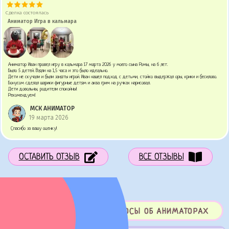
Сделка состоялась
Аниматор Игра в кальмара
Аниматор Иван провел игру в кальмара 17 марта 2026 у моего сына Ромы, на 6 лет.
Было 5 детей. Взяли на 1,5 часа и это было идеально.
Дети не скучали и были заняты игрой. Иван нашел подход с детьми, стойко выдержал оры, крики и бесилово.
Бонусом сделал шарики фигурные детям и аква грим на ручках нарисовал.
Дети довольны, родители спокойны!
Рекомендуем!
МСК АНИМАТОР
19 марта 2026
Спасибо за вашу оценку!
ОСТАВИТЬ ОТЗЫВ
ВСЕ ОТЗЫВЫ
ЧАСТО ЗАДАВАЕМЫЕ ВОПРОСЫ ОБ АНИМАТОРАХ