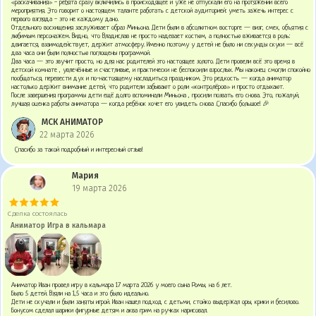
«раскачивания» - ребята сразу включились в происходящее и уже не отпускали его на протяжении всего
мероприятия. Это говорит о настоящем таланте работать с детской аудиторией: уметь зажечь интерес с
первого взгляда - это не каждому дано.
Отдельного восхищения заслуживает образ Миньона. Дети были в абсолютном восторге — визг, смех, объятия с
любимым персонажем. Видно, что Владислав не просто надевает костюм, а полностью вживается в роль:
двигается, взаимодействует, держит атмосферу. Именно поэтому у детей не было ни секунды скуки — всё
два часа они были полностью поглощены программой.
Два часа — это звучит просто, но для нас родителей это настоящее золото. Дети провели всё это время в
детской комнате , увлечённые и счастливые, и практически не беспокоили взрослых. Мы наконец смогли спокойно
пообщаться, перевести дух и по-настоящему насладиться праздником. Это редкость — когда аниматор
настолько держит внимание детей, что родители забывают о роли «контролёров» и просто отдыхают.
После завершения программы дети ещё долго вспоминали Миньона , просили позвать его снова. Это, пожалуй,
лучшая оценка работы аниматора — когда ребёнок хочет его увидеть снова .Спасибо большое! 🎉
МСК АНИМАТОР
22 марта 2026
Спасибо за такой подробный и интересный отзыв!
Мария
19 марта 2026
Сделка состоялась
Аниматор Игра в кальмара
Аниматор Иван провел игру в кальмара 17 марта 2026 у моего сына Ромы, на 6 лет.
Было 5 детей. Взяли на 1,5 часа и это было идеально.
Дети не скучали и были заняты игрой. Иван нашел подход с детьми, стойко выдержал оры, крики и бесилово.
Бонусом сделал шарики фигурные детям и аква грим на ручках нарисовал.